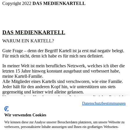
Copyright 2022
DAS MEDIENKARTELL
DAS MEDIENKARTELL
WARUM EIN KARTELL?
Gute Frage – denn der Begriff Kartell ist ja erst mal negativ belegt.
Für mich nicht, denn ich habe es für mich neu definiert.
In meiner Welt ist mein berufliches Netzwerk, welches ich über die
letzten 15 Jahre hinweg konstant ausgebaut und verbessert habe,
meine Kartell-Familie.
Alle Mitglieder eines Kartells sind verschworen, wie eine Familie.
Jeder hält für den anderen Kopf hin, wir unterstützen uns stets
gegenseitig und keiner wird alleine gelassen.
Um von meinen Kunden angefragte Leistungen, die ich selbst nicht
erbringen kann, zu realisieren, aktiviere ich genau die richtigen
Datenschutzbestimmungen
Mitglieder meiner Kartell-Familie und orchestriere das
Gesamtprojekt für meine Kunden.
Wir verwenden Cookies
One face to the customer.
Wir können diese zur Analyse unserer Besucherdaten platzieren, um unsere Webseite zu
Alle Mitglieder meiner Kartell-Familie können auch individuell
verbessern, personalisierte Inhalte anzuzeigen und Ihnen ein großartiges Webseiten-
agieren, aber zusammen sind wir eine Band. Bei der jedes Mitglied