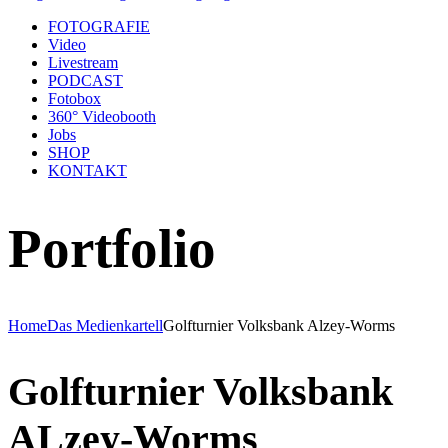
FOTOGRAFIE
Video
Livestream
PODCAST
Fotobox
360° Videobooth
Jobs
SHOP
KONTAKT
Portfolio
Home
Das Medienkartell
Golfturnier Volksbank Alzey-Worms
Golfturnier Volksbank
ALzey-Worms