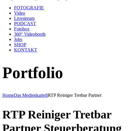
FOTOGRAFIE
Video
Livestream
PODCAST
Fotobox
360° Videobooth
Jobs
SHOP
KONTAKT
Portfolio
Home
Das Medienkartell
RTP Reiniger Tretbar Partner
RTP Reiniger Tretbar
Partner Steuerberatung