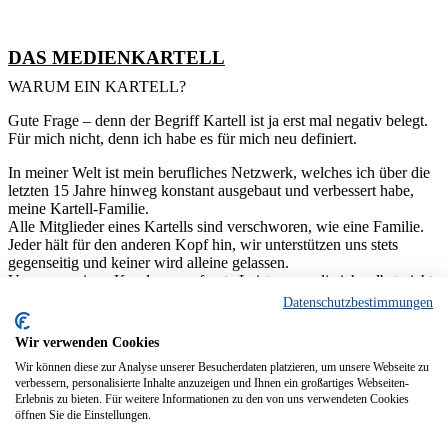
DAS MEDIENKARTELL
WARUM EIN KARTELL?
Gute Frage – denn der Begriff Kartell ist ja erst mal negativ belegt.
Für mich nicht, denn ich habe es für mich neu definiert.
In meiner Welt ist mein berufliches Netzwerk, welches ich über die
letzten 15 Jahre hinweg konstant ausgebaut und verbessert habe,
meine Kartell-Familie.
Alle Mitglieder eines Kartells sind verschworen, wie eine Familie.
Jeder hält für den anderen Kopf hin, wir unterstützen uns stets
gegenseitig und keiner wird alleine gelassen.
Um von meinen Kunden angefragte Leistungen, die ich selbst nicht
erbringen kann, zu realisieren, aktiviere ich genau die richtigen
Datenschutzbestimmungen
Mitglieder meiner Kartell-Familie und orchestriere das
Gesamtprojekt für meine Kunden.
Wir verwenden Cookies
One face to the customer.
Wir können diese zur Analyse unserer Besucherdaten platzieren, um unsere Webseite zu
Alle Mitglieder meiner Kartell-Familie können auch individuell
verbessern, personalisierte Inhalte anzuzeigen und Ihnen ein großartiges Webseiten-
agieren, aber zusammen sind wir eine Band. Bei der jedes Mitglied
Erlebnis zu bieten. Für weitere Informationen zu den von uns verwendeten Cookies
sein Instrument perfekt beherrscht und wir zusammen einfach nen
öffnen Sie die Einstellungen.
fetten Sound abliefern.
Ob das die perfekte Tonqualität für deinen Livestream, eine